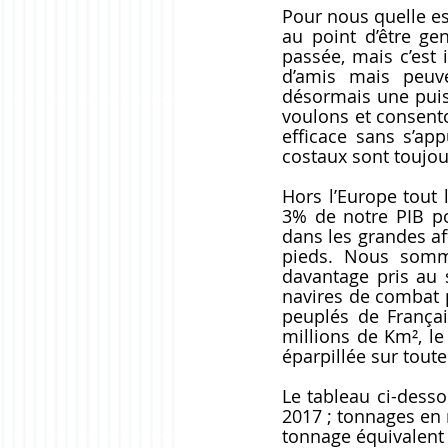
Pour nous quelle es
au point d’être ge
passée, mais c’est 
d’amis mais peuv
désormais une puis
voulons et consento
efficace sans s’app
costaux sont toujou
Hors l’Europe tout
3% de notre PIB po
dans les grandes af
pieds. Nous somm
davantage pris au 
navires de combat p
peuplés de Françai
millions de Km², 
éparpillée sur toute
Le tableau ci-desso
2017 ; tonnages en m
tonnage équivalent à