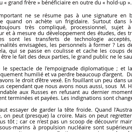
u « grand frère » bénéficiaire en outre du « hold-up ».
important ne se résume pas à une signature en 
quand on achète un frigidaire. Surtout dans l
 toujours très compliqué, processionnel, sujet à
r et à mesure du développement des études, des tra
les sont les transferts de technologie acceptés,
énalités envisagées, les personnels à former ? Les dél
ela, qui se passe en coulisse et cache les coups de
être le fait des deux parties, le grand public ne le sau
le spectacle de l’empoignade diplomatique ; et la 
iquement humilié et va perdre beaucoup d’argent.  Dur
avons le droit d’être vexé. En fouillant un peu dans u
s cependant que nous avons nous aussi, sous  M. Hol
endable aux Russes en refusant au dernier moment
nt terminées et payées. Les indignations sont chang
aut essayer de garder la tête froide. Quand l’Austral
 on peut (presque) la croire. Mais on peut regretter q
us tôt ; car ce n’est pas un scoop de découvrir main
ous-marins à propulsion nucléaire sont supérieures