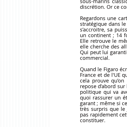
sous-marins classiq
discrétion. Or ce co
Regardons une carte
stratégique dans le
s’accroitre, sa puis
un continent ; 14 f
Elle retrouve le mê
elle cherche des all
Qui peut lui garanti
commercial. 
Quand le Figaro écri
France et de l'UE qu
cela prouve qu’on c
repose d’abord sur l
politique qui va av
quoi rassurer un ét
garant ; même si ce 
très surpris que le
pas rapidement cett
constituer.