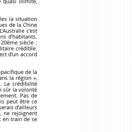
uasi illimité, 
s la situation 
es de la Chine 
Australie c’est 
s d’habitants. 
20ème siècle ; 
taire crédible. 
ect d’un accord 
pacifique de la 
ns la région », 
La crédibilité 
 sûr la volonté 
rement. Pas de 
s peut être ce 
rais d’ailleurs 
 ne rejoignent 
en train de se 