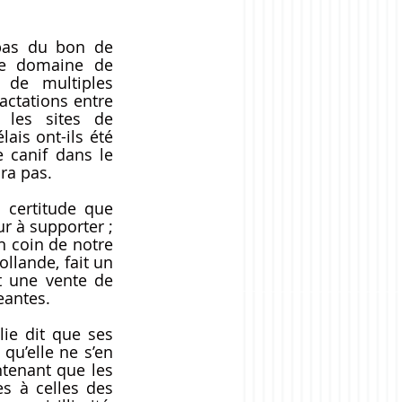
 
bas du bon de 
e domaine de 
 de multiples 
ctations entre 
 les sites de 
ais ont-ils été 
 canif dans le 
ra pas. 
certitude que 
 à supporter ; 
n coin de notre 
lande, fait un 
 une vente de 
eantes.
ie dit que ses 
u’elle ne s’en 
tenant que les 
 à celles des 