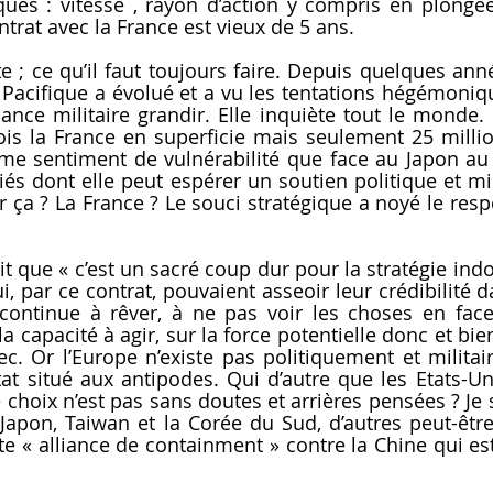
ues : vitesse , rayon d’action y compris en plongée q
ntrat avec la France est vieux de 5 ans. 
 ; ce qu’il faut toujours faire. Depuis quelques année
 Pacifique a évolué et a vu les tentations hégémoniqu
sance militaire grandir. Elle inquiète tout le monde. L’
ois la France en superficie mais seulement 25 million
me sentiment de vulnérabilité que face au Japon au 
iés dont elle peut espérer un soutien politique et mili
r ça ? La France ? Le souci stratégique a noyé le resp
t que « c’est un sacré coup dur pour la stratégie indo
i, par ce contrat, pouvaient asseoir leur crédibilité da
ontinue à rêver, à ne pas voir les choses en face. 
a capacité à agir, sur la force potentielle donc et bien
ec. Or l’Europe n’existe pas politiquement et militai
at situé aux antipodes. Qui d’autre que les Etats-Uni
choix n’est pas sans doutes et arrières pensées ? Je se
 Japon, Taiwan et la Corée du Sud, d’autres peut-être,
e « alliance de containment » contre la Chine qui est 