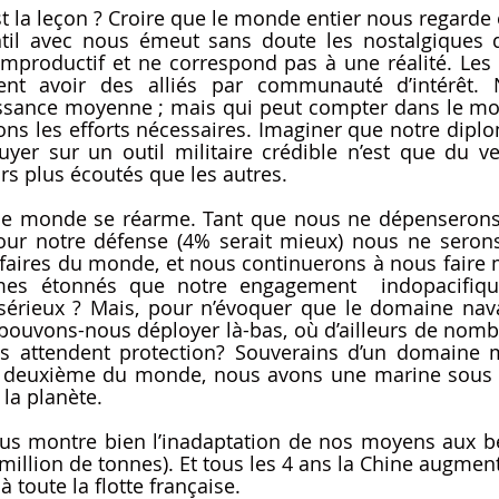
t la leçon ? Croire que le monde entier nous regarde 
ntil avec nous émeut sans doute les nostalgiques d
improductif et ne correspond pas à une réalité. Les é
ent avoir des alliés par communauté d’intérêt.
sance moyenne ; mais qui peut compter dans le mond
ns les efforts nécessaires. Imaginer que notre diplom
uyer sur un outil militaire crédible n’est que du ve
rs plus écoutés que les autres. 
 le monde se réarme. Tant que nous ne dépenserons
ur notre défense (4% serait mieux) nous ne serons 
faires du monde, et nous continuerons à nous faire m
es étonnés que notre engagement  indopacifique
sérieux ? Mais, pour n’évoquer que le domaine nava
ouvons-nous déployer là-bas, où d’ailleurs de nombre
s attendent protection? Souverains d’un domaine ma
le deuxième du monde, nous avons une marine sous 
 la planète. 
us montre bien l’inadaptation de nos moyens aux bes
illion de tonnes). Et tous les 4 ans la Chine augmente
 toute la flotte française.