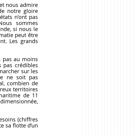
et nous admire 
e notre gloire 
tats n’ont pas 
 Nous sommes 
e, si nous le 
atie peut être 
nt. Les grands 
 pas au moins 
pas crédibles 
archer sur les 
 ne soit pas 
l, combien de 
ux territoires 
ritime de 11  
dimensionnée, 
oins (chiffres 
 sa flotte d’un 