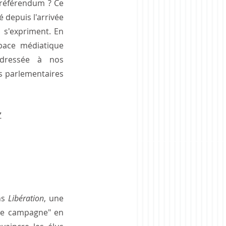
 référendum ? Ce 
 depuis l'arrivée 
s'expriment. En 
pace médiatique 
dressée à nos 
s parlementaires 
Z
ns 
Libération
, une 
ne campagne" en 