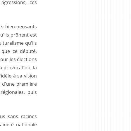
gressions, ces 
ts bien-pensants 
u'ils prônent est 
turalisme qu'ils 
 que ce député, 
our les élections 
 provocation, la 
dèle à sa vision 
ci d'une première 
régionales, puis 
us sans racines 
aineté nationale 