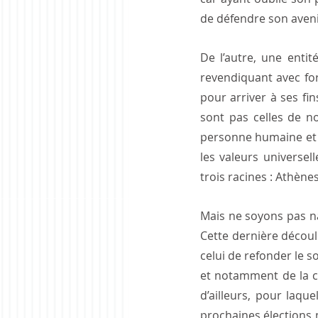
de défendre son aveni
De l’autre, une enti
revendiquant avec for
pour arriver à ses fin
sont pas celles de no
personne humaine et de
les valeurs universel
trois racines : Athène
Mais ne soyons pas naï
Cette dernière découle
celui de refonder le s
et notamment de la cla
d’ailleurs, pour laque
prochaines élections m