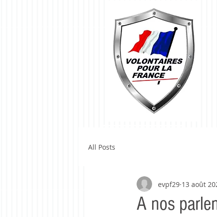
All Posts
evpf29
13 août 20
A nos parle