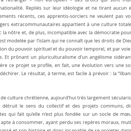
nationalité. Repliés sur leur idéologie et ne tirant aucun
nements récents, ces apprentis-sorciers ne veulent pas vo
gers extracommunautaires appartient à une culture totale
c la nôtre et, de plus, incompatible avec la démocratie pour
 est modelée par l’islam qui ne connaît que les droits de Die
ation du pouvoir spirituel et du pouvoir temporel, et par vo
. Et prônant un pluriculturalisme d’un angélisme sidérant,
re ce projet se profile, en fait, une évolution vers une soc
chirer. Le résultat, à terme, est facile à prévoir : la “liban
 de culture chrétienne, aujourd’hui très largement sécularis
t détruit le sens du collectif et des projets communs, d
es qui fait qu’elle n’est plus fondée sur un socle de mœu
 apte à consommer, ayant perdu ses repères moraux, mutil
passé et son histoire et donc incapable de se projeter dans 