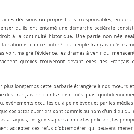
rtaines décisions ou propositions irresponsables, en décala
 penser qu'ils ont entamé une démarche scélérate consist
roit à la continuité historique. Une partie non négligeab
la nation et contre l'intérêt du peuple français qu'elles m
as voir, malgré l'évidence, les drames à venir qui menacent 
sachent qu'elles trouveront devant elles des Français 
 plus longtemps cette barbarie étrangère à nos mœurs et
que des Français innocents soient tués quasi quotidiennemen
u, événements occultés ou à peine évoqués par les médias 
s que ces actes guerriers sont commis au nom d'un dieu qui n
s attaques, ces guets-apens contre les policiers, les pomp
ent accepter ces refus d'obtempérer qui peuvent mener à