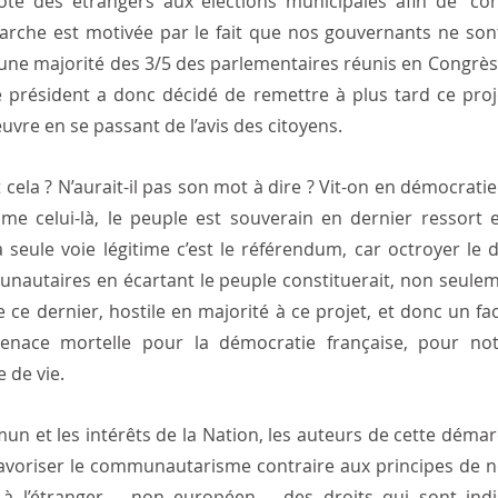
ote des étrangers aux élections municipales afin de "conv
marche est motivée par le fait que nos gouvernants ne son
 une majorité des 3/5 des parlementaires réunis en Congrès 
e président a donc décidé de remettre à plus tard ce projet
uvre en se passant de l’avis des citoyens.  
 cela ? N’aurait-il pas son mot à dire ? Vit-on en démocratie
e celui-là, le peuple est souverain en dernier ressort et
a seule voie légitime c’est le référendum, car octroyer le d
nautaires en écartant le peuple constituerait, non seule
 ce dernier, hostile en majorité à ce projet, et donc un fac
nace mortelle pour la démocratie française, pour notre
 de vie.
un et les intérêts de la Nation, les auteurs de cette déma
avoriser le communautarisme contraire aux principes de no
à l’étranger – non européen – des droits qui sont indis