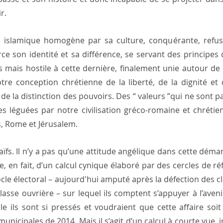
r.
té islamique homogène par sa culture, conquérante, refusa
ce son identité et sa différence, se servant des principes 
s mais hostile à cette dernière, finalement unie autour de “
tre conception chrétienne de la liberté, de la dignité et 
 la distinction des pouvoirs. Des “ valeurs ”qui ne sont pas, 
les léguées par notre civilisation gréco-romaine et chrétien
s, Rome et Jérusalem.
fs. Il n’y a pas qu’une attitude angélique dans cette démarc
, en fait, d’un calcul cynique élaboré par des cercles de réf
ocle électoral – aujourd'hui amputé après la défection des c
sse ouvrière – sur lequel ils comptent s’appuyer à l’avenir.
lle ils sont si pressés et voudraient que cette affaire soit
unicipales de 2014. Mais il s’agit d’un calcul à courte vue, i