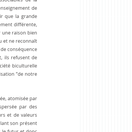
 enseignement de 
ir que la grande 
ment différente, 
 une raison bien 
u et ne reconnaît 
ie de conséquence 
 ils refusent de 
iété biculturelle 
isation ”de notre 
ée, atomisée par 
ispersée par des 
rs et de valeurs 
ant son présent 
le futur et donc 