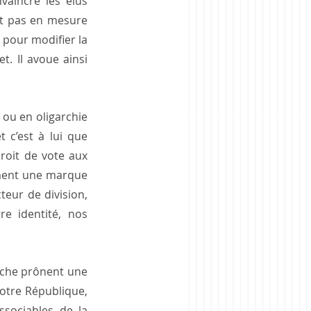
aincre les élus 
t pas en mesure 
pour modifier la 
. Il avoue ainsi 
 ou en oligarchie 
 c’est à lui que 
roit de vote aux 
ment une marque 
teur de division, 
 identité, nos 
rche prônent une 
tre République, 
sociables de la 