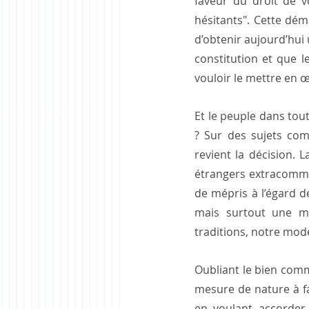
faveur du droit de v
hésitants". Cette dé
d’obtenir aujourd’hui
constitution et que l
vouloir le mettre en œ
Et le peuple dans tout
? Sur des sujets comm
revient la décision. L
étrangers extracommu
de mépris à l’égard de
mais surtout une me
traditions, notre mode
Oubliant le bien comm
mesure de nature à f
en voulant accorder 