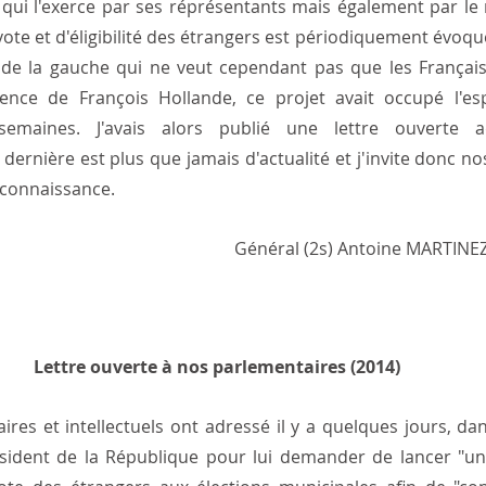
qui l'exerce par ses réprésentants mais également par le
 vote et d'éligibilité des étrangers est périodiquement évoqué
 de la gauche qui ne veut cependant pas que les Français 
ence de François Hollande, ce projet avait occupé l'es
emaines. J'avais alors publié une lettre ouverte a
dernière est plus que jamais d'actualité et j'invite donc no
 connaissance.
                                                    Général (2s) Antoine MARTINE
Lettre ouverte à nos parlementaires (2014)  
res et intellectuels ont adressé il y a quelques jours, da
ésident de la République pour lui demander de lancer "u